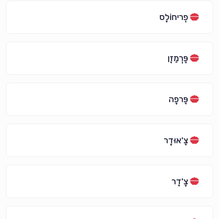
פְריחוֹלֶס
פָּרְמֵזָן
פָּרפֶה
צָ'אוּדֶר
צֶ'דָר