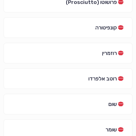
פרושוטו (Prosciutto)
קונפיטורה
רוזמרין
רוטב אלפרדו
שום
שומר