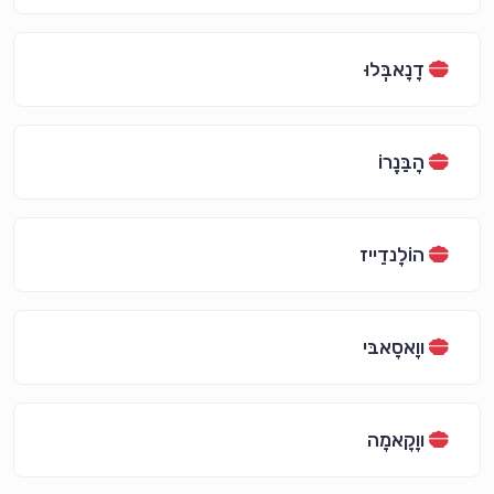
דָנָאבְּלוּ
הָבַּנֶרוֹ
הוֹלָנדֵייז
ווָאסָאבּי
ווָקָאמָה