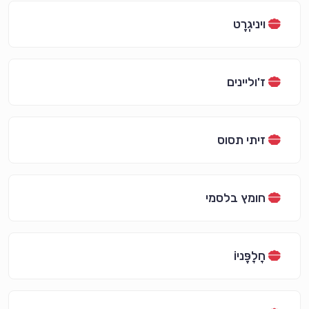
ויניגְרֶט
ז'וליינים
זיתי תסוס
חומץ בלסמי
חָלָפֶּניוֹ