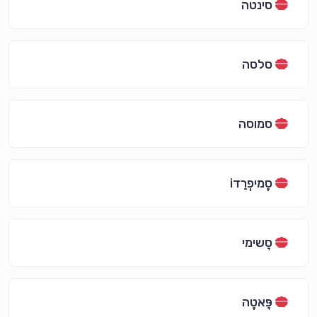
סינטה
סלסה
סמוסה
סֶמיפְרֵדוֹ
סָשימי
פָּאטֶה