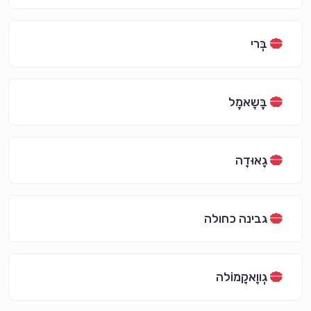
בְּרי
בֶּשָאמֶל
גָאוּדָה
גבינה כחולה
גְווָאקָמוֹלה