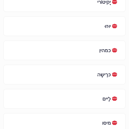
יָקיטוֹרי
יוּזוּ
כמהין
כּרֵישָה
לַיים
מיסו