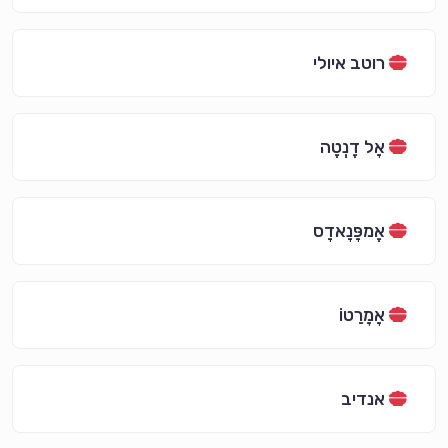
רוטב איולי
אָל דֶנְטֶה
אֶמפָּנָאדָס
אָמָרֵטוֹ
אנדיב