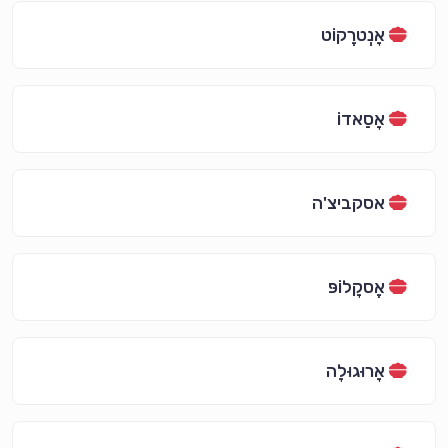
אָנְטרֶקוֹט
אָסַאדוֹ
אסקביצ'ה
אֶסקָלוֹפּ
אָרוּגוּלָה