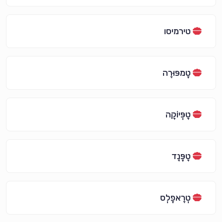
טירמיסו
טֶמפּוּרָה
טָפְּיוֹקָה
טָפֶּנָד
טְרָאפֶלְס