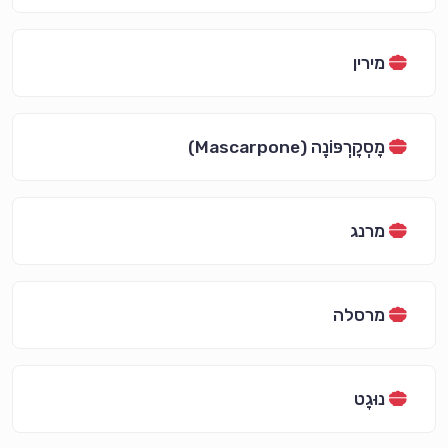
מירין
מָסְקָרְפּוֹנֶה (Mascarpone)
מרנג
מרסלה
נוּגָט