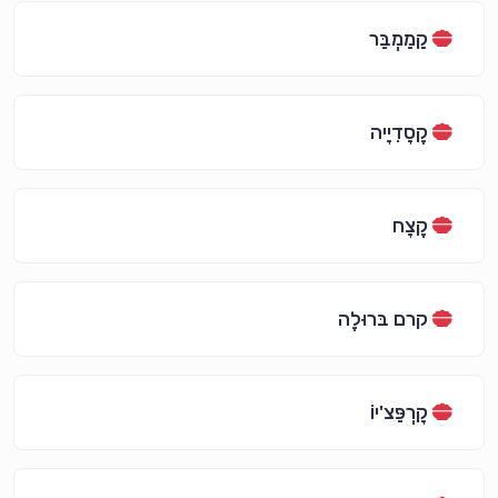
קַמַמְבֵּר
קֶסָדִיָיה
קֶצָח
קרם בּרוּלֶה
קָרְפַּצ'יוֹ