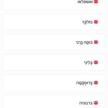
אושפלאו
בּוֹלוֹנֶז
בּוּקֶה גָרְנִי
בְּלִינִי
בְּרוּסְקֶטָה
ברבוניה