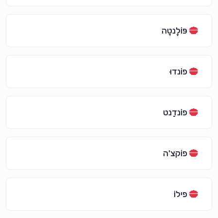
פּוֹלֶנטָה
פוֹנדוּ
פוֹנדַנט
פוֹקצ'ה
פילוֹ