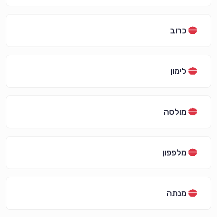
כרוב
לימון
מולסה
מלפפון
מנתה