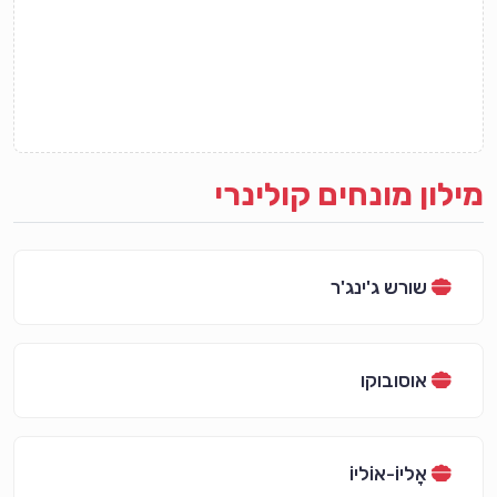
מילון מונחים קולינרי
שורש ג'ינג'ר
אוסובוקו
אָליוֹ-אוֹליוֹ