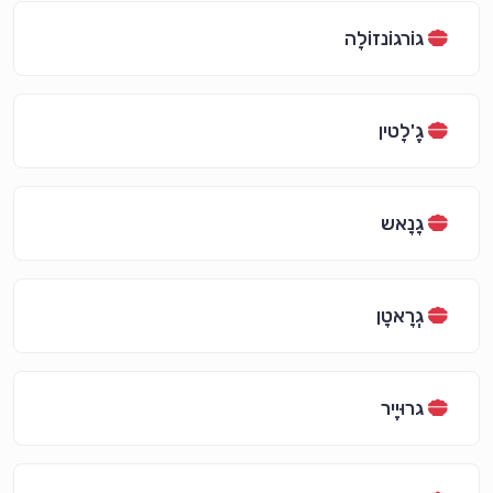
גוֹרגוֹנזוֹלָה
גֶ'לָטין
גָנָאש
גְרָאטָן
גרוּיֶיר