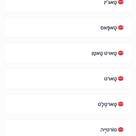
טָאג'ין
טָאפָּאס
טָארט טָאטֵן
טָארט
טָארטְלֶט
טוֹרטיָיה