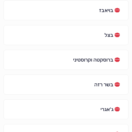
בויאבז
בצל
ברוסקטה וקרוסטיני
בשר רזה
ג'אגרי