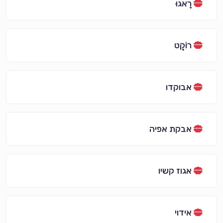
רָאגוּ
רוֹקֶט
אבוקדו
אבקת אפיה
אגוז קשיו
אידוי