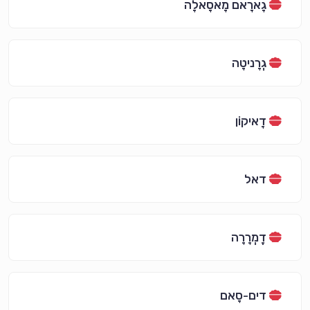
גָארָאם מָאסָאלָה
גְרָניטָה
דָאיקוֹן
דאל
דֶמְרָרָה
דים-סָאם