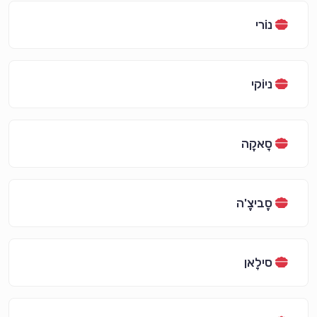
נוֹרי
ניוֹקי
סָאקֶה
סֶביצֶ'ה
סילָאן