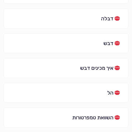
דבלה
דבש
איך מכינים דבש
הל
השוואת טמפרטורות