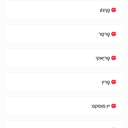
טָרַגוֹן
טָרטַר
טָריַאקי
טֶרין
יין מוסקט