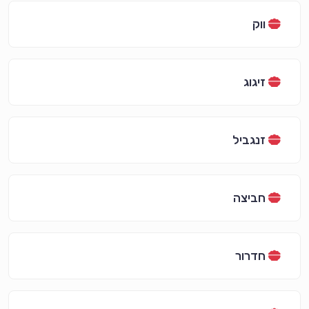
ווק
זיגוג
זנגביל
חביצה
חדרור