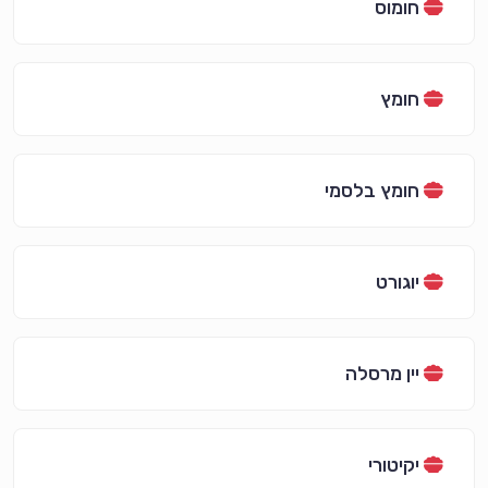
חומוס
חומץ
חומץ בלסמי
יוגורט
יין מרסלה
יקיטורי