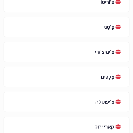
צ'וֹריסוֹ
צָ'טְני
צ'ימיצ'וּרי
צְלָפים
צ'יפּוֹטלה
קארי ירוק