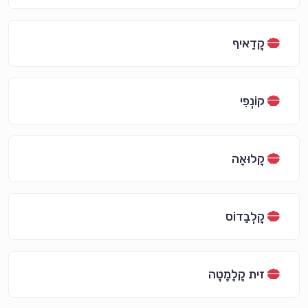
קָדַאיף
קוֹנְפִי
קָלוּאָה
קָלְבַדוֹס
זית קָלָמָטָה