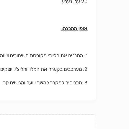
20 עלי נענע
אופן ההכנה:
1. מסננים את הליצ'י מקופסת השימורים ושומרים את הנוזל בצד.
2. מערבבים בקערה את המלון והליצ'י, יוצקים מעל את נוזלי השימור, את הברנדי ואת עלי הנענע ומערבבים היטב.
3. מכניסים למקרר למשך שעה ומגישים קר.